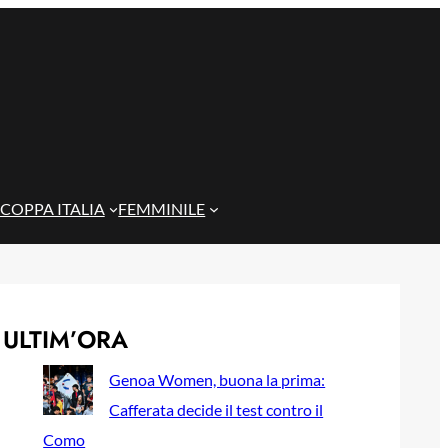
COPPA ITALIA
FEMMINILE
ULTIM’ORA
Genoa Women, buona la prima:
Cafferata decide il test contro il
Como