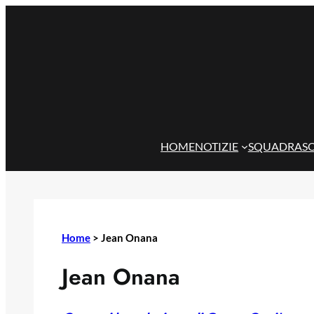
Vai
al
contenuto
HOME
NOTIZIE
SQUADRA
S
Home
>
Jean Onana
Jean Onana