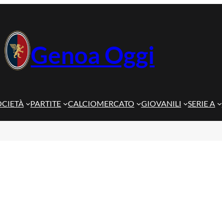
Genoa Oggi
OCIETÀ
PARTITE
CALCIOMERCATO
GIOVANILI
SERIE A