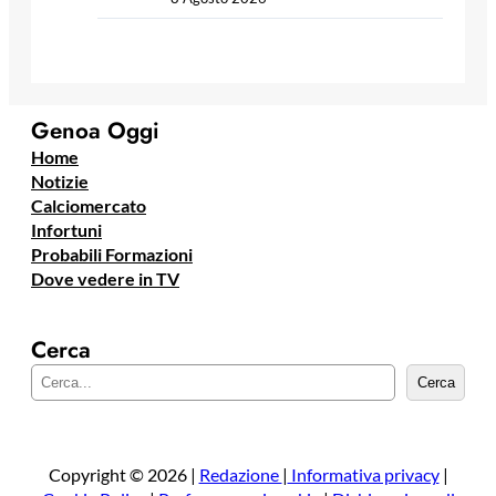
Genoa Oggi
Home
Notizie
Calciomercato
Infortuni
Probabili Formazioni
Dove vedere in TV
Cerca
C
Cerca
e
r
c
a
Copyright © 2026 |
Redazione
|
Informativa privacy
|