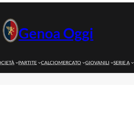
Genoa Oggi
OCIETÀ
PARTITE
CALCIOMERCATO
GIOVANILI
SERIE A