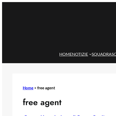
Vai
al
contenuto
HOME
NOTIZIE
SQUADRA
S
Home
>
free agent
free agent