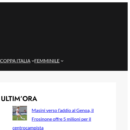
COPPA ITALIA
FEMMINILE
ULTIM’ORA
Masini verso l’addio al Genoa, il
Frosinone offre 5 milioni per il
centrocampista