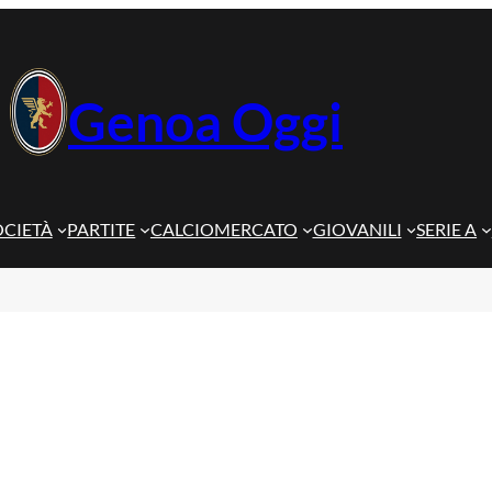
Genoa Oggi
OCIETÀ
PARTITE
CALCIOMERCATO
GIOVANILI
SERIE A