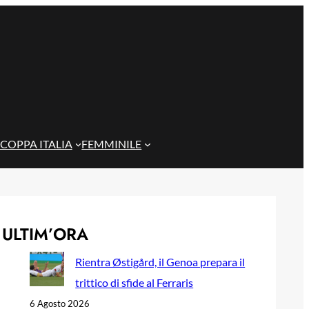
COPPA ITALIA
FEMMINILE
ULTIM’ORA
Rientra Østigård, il Genoa prepara il
trittico di sfide al Ferraris
6 Agosto 2026