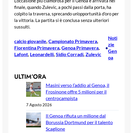
L’occasione più clamorosa per il Genoa è arrivata nel
finale, quando Zulevic, a pochi passi dalla porta, ha
colpito la traversa, sprecando un’opportunità d’oro per
la vittoria. La partita si è conclusa senza ulteriori
sussulti.
Noti
calcio giovanile
, 
Campionato Primavera
, 
zie
Fiorentina Primavera
, 
Genoa Primavera
, 
•
Gen
Lafont
, 
Leonardelli
, 
Sidio Corradi
, 
Zulevic
oa
ULTIM’ORA
Masini verso l’addio al Genoa, il
Frosinone offre 5 milioni per il
centrocampista
7 Agosto 2026
Il Genoa rifiuta un milione dal
Borussia Dortmund per il talento
Scaglione