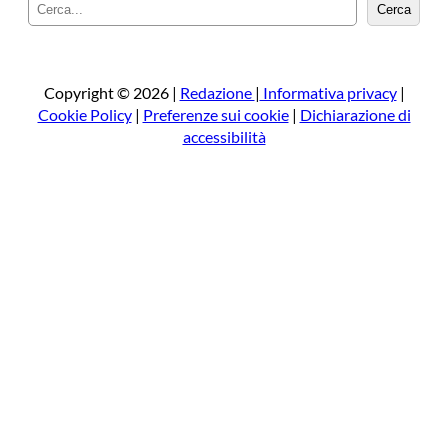
C
Cerca
e
r
c
a
Copyright © 2026 |
Redazione
|
Informativa privacy
|
Cookie Policy
|
Preferenze sui cookie
|
Dichiarazione di
accessibilità