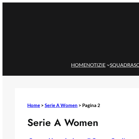
Vai
al
contenuto
HOME
NOTIZIE
SQUADRA
S
Home
>
Serie A Women
>
Pagina 2
Serie A Women