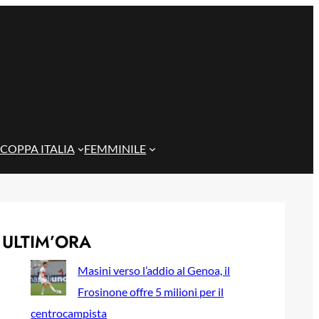
COPPA ITALIA
FEMMINILE
ULTIM’ORA
Masini verso l’addio al Genoa, il
Frosinone offre 5 milioni per il
centrocampista