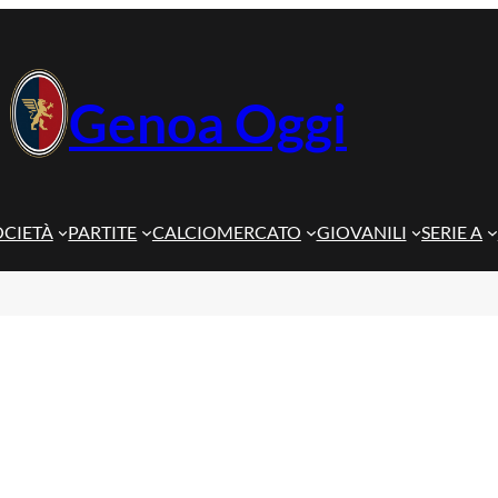
Genoa Oggi
OCIETÀ
PARTITE
CALCIOMERCATO
GIOVANILI
SERIE A