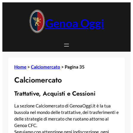
Vai
al
contenuto
Genoa Oggi
Home
>
Calciomercato
>
Pagina 35
Calciomercato
Trattative, Acquisti e Cessioni
La sezione Calciomercato di GenoaOggi.it è la tua
bussola nel mondo delle trattative, dei trasferimenti e
delle strategie di mercato che ruotano attorno al
Genoa CFC.
Seguiamo con attenzione ogni indiscrezione, ogni