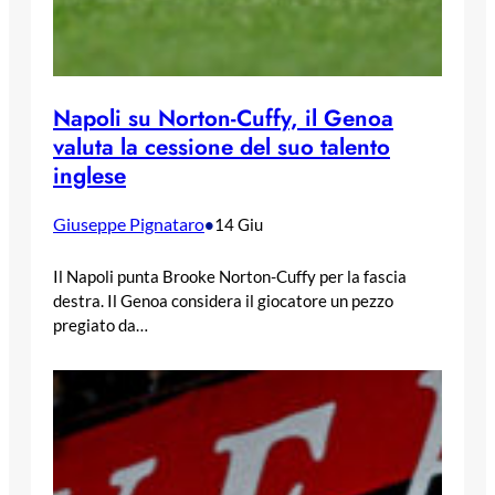
Napoli su Norton-Cuffy, il Genoa
valuta la cessione del suo talento
inglese
Giuseppe Pignataro
•
14 Giu
Il Napoli punta Brooke Norton-Cuffy per la fascia
destra. Il Genoa considera il giocatore un pezzo
pregiato da…