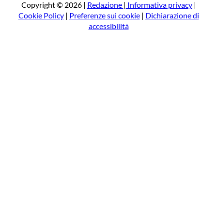
a
Copyright © 2026 |
Redazione
|
Informativa privacy
|
Cookie Policy
|
Preferenze sui cookie
|
Dichiarazione di
accessibilità