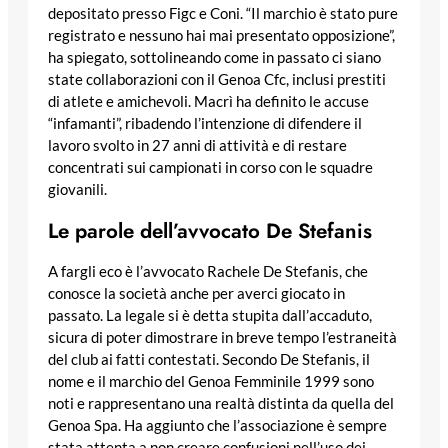
depositato presso Figc e Coni. “Il marchio è stato pure
registrato e nessuno hai mai presentato opposizione”,
ha spiegato, sottolineando come in passato ci siano
state collaborazioni con il Genoa Cfc, inclusi prestiti
di atlete e amichevoli. Macrì ha definito le accuse
“infamanti”, ribadendo l’intenzione di difendere il
lavoro svolto in 27 anni di attività e di restare
concentrati sui campionati in corso con le squadre
giovanili.
Le parole dell’avvocato De Stefanis
A fargli eco è l’avvocato Rachele De Stefanis, che
conosce la società anche per averci giocato in
passato. La legale si è detta stupita dall’accaduto,
sicura di poter dimostrare in breve tempo l’estraneità
del club ai fatti contestati. Secondo De Stefanis, il
nome e il marchio del Genoa Femminile 1999 sono
noti e rappresentano una realtà distinta da quella del
Genoa Spa. Ha aggiunto che l’associazione è sempre
stata attenta a non creare confusioni nell’uso dei