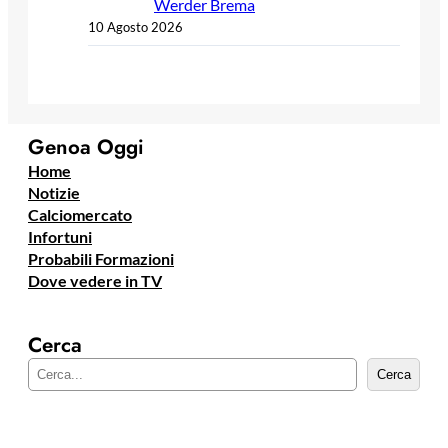
Werder Brema
10 Agosto 2026
Genoa Oggi
Home
Notizie
Calciomercato
Infortuni
Probabili Formazioni
Dove vedere in TV
Cerca
C
Cerca
e
r
c