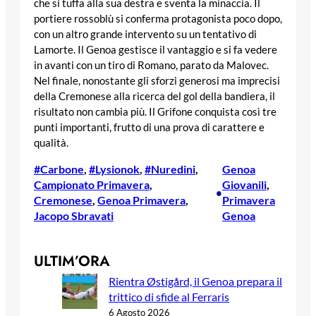
che si tuffa alla sua destra e sventa la minaccia. Il
portiere rossoblù si conferma protagonista poco dopo,
con un altro grande intervento su un tentativo di
Lamorte. Il Genoa gestisce il vantaggio e si fa vedere
in avanti con un tiro di Romano, parato da Malovec.
Nel finale, nonostante gli sforzi generosi ma imprecisi
della Cremonese alla ricerca del gol della bandiera, il
risultato non cambia più. Il Grifone conquista così tre
punti importanti, frutto di una prova di carattere e
qualità.
#Carbone
, 
#Lysionok
, 
#Nuredini
, 
Genoa
Campionato Primavera
, 
Giovanili
, 
•
Cremonese
, 
Genoa Primavera
, 
Primavera
Jacopo Sbravati
Genoa
ULTIM’ORA
Rientra Østigård, il Genoa prepara il
trittico di sfide al Ferraris
6 Agosto 2026