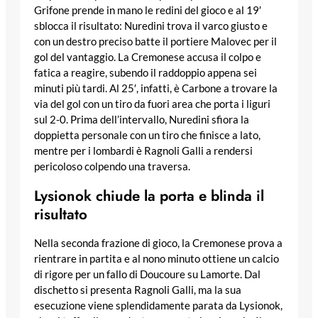
Grifone prende in mano le redini del gioco e al 19′
sblocca il risultato: Nuredini trova il varco giusto e
con un destro preciso batte il portiere Malovec per il
gol del vantaggio. La Cremonese accusa il colpo e
fatica a reagire, subendo il raddoppio appena sei
minuti più tardi. Al 25′, infatti, è Carbone a trovare la
via del gol con un tiro da fuori area che porta i liguri
sul 2-0. Prima dell’intervallo, Nuredini sfiora la
doppietta personale con un tiro che finisce a lato,
mentre per i lombardi è Ragnoli Galli a rendersi
pericoloso colpendo una traversa.
Lysionok chiude la porta e blinda il
risultato
Nella seconda frazione di gioco, la Cremonese prova a
rientrare in partita e al nono minuto ottiene un calcio
di rigore per un fallo di Doucoure su Lamorte. Dal
dischetto si presenta Ragnoli Galli, ma la sua
esecuzione viene splendidamente parata da Lysionok,