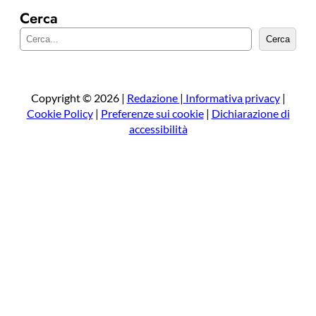
Cerca
C
Cerca
e
r
c
a
Copyright © 2026 |
Redazione
|
Informativa privacy
|
Cookie Policy
|
Preferenze sui cookie
|
Dichiarazione di
accessibilità