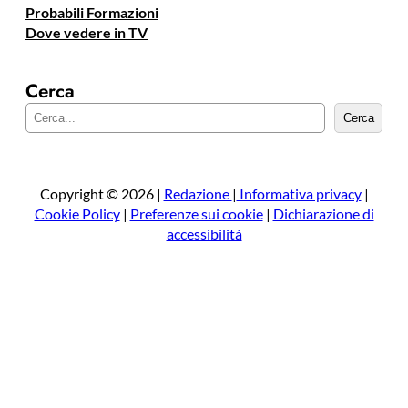
Probabili Formazioni
Dove vedere in TV
Cerca
C
Cerca
e
r
c
a
Copyright © 2026 |
Redazione
|
Informativa privacy
|
Cookie Policy
|
Preferenze sui cookie
|
Dichiarazione di
accessibilità