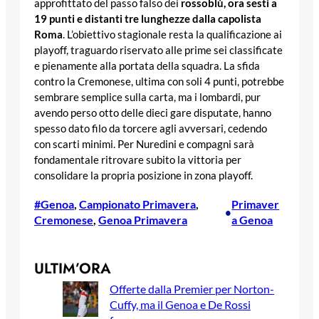
approfittato del passo falso dei
rossoblù, ora sesti a
19 punti e distanti tre lunghezze dalla capolista
Roma
. L’obiettivo stagionale resta la qualificazione ai
playoff, traguardo riservato alle prime sei classificate
e pienamente alla portata della squadra. La sfida
contro la Cremonese, ultima con soli 4 punti, potrebbe
sembrare semplice sulla carta, ma i lombardi, pur
avendo perso otto delle dieci gare disputate, hanno
spesso dato filo da torcere agli avversari, cedendo
con scarti minimi. Per Nuredini e compagni sarà
fondamentale ritrovare subito la vittoria per
consolidare la propria posizione in zona playoff.
#Genoa
, 
Campionato Primavera
, 
Primaver
•
Cremonese
, 
Genoa Primavera
a Genoa
ULTIM’ORA
Offerte dalla Premier per Norton-
Cuffy, ma il Genoa e De Rossi