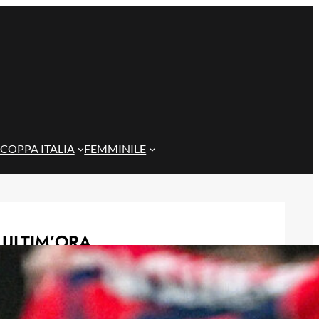
COPPA ITALIA
FEMMINILE
ULTIM’ORA
Corsa a tre per Piccoli, il Bologna
prova a superare il Genoa con
un’offerta definitiva