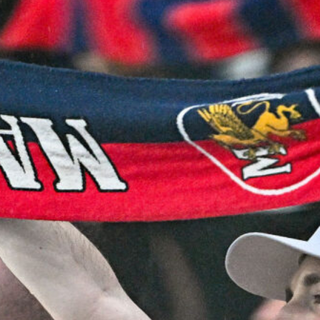
7 Agosto 2026
Sow è del Genoa, un centrocampista
da 4 milioni per De Rossi
7 Agosto 2026
Rientra Østigård, il Genoa prepara il
trittico di sfide al Ferraris
6 Agosto 2026