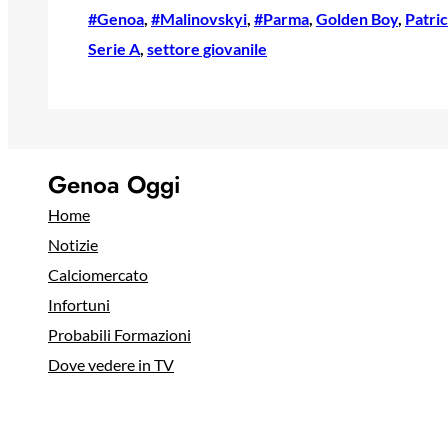
#Genoa
, 
#Malinovskyi
, 
#Parma
, 
Golden Boy
, 
Patric
Serie A
, 
settore giovanile
Genoa Oggi
Home
Notizie
Calciomercato
Infortuni
Probabili Formazioni
Dove vedere in TV