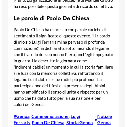
Mario. L’organizzazione impeccabile di Manuel Grotto
ha reso possibile questa giornata di ricordo collettivo.
Le parole di Paolo De Chiesa
Paolo De Chiesa ha espresso con parole cariche di
sentimento il significato di questo evento. “Il ricordo
di mio zio Luigi Ferraris mi ha pervaso di profonda
commozione,” ha dichiarato, sottolineando il legame
con il fratello del suo nonno Piero, anch’egli impegnato
in guerra. Ha descritto la giornata come
“indimenticabile”, un momento in cui la storia familiare
si è fusa con la memoria collettiva, rafforzando il
legame tra il club e le sue radici più profonde. La
partecipazione dei tifosi e la presenza degli Alpini
hanno amplificato il senso di unità e rispetto per un
uomo che ha dato tutto per la sua nazione e per i
colori del Genoa.
#Genoa
, 
Commemorazione
, 
Luigi
Notizie
•
Ferraris
, 
Paolo De Chiesa
, 
Storia Genoa
Genoa