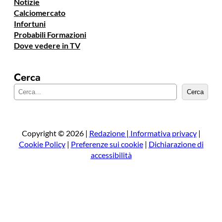
Notizie
Calciomercato
Infortuni
Probabili Formazioni
Dove vedere in TV
Cerca
C
Cerca
e
r
c
a
Copyright © 2026 |
Redazione
|
Informativa privacy
|
Cookie Policy
|
Preferenze sui cookie
|
Dichiarazione di
accessibilità