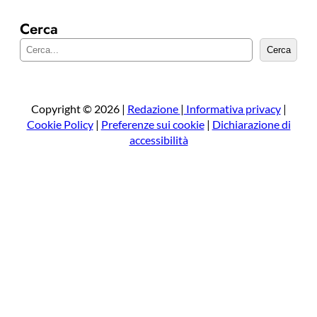
Cerca
C
Cerca
e
r
c
a
Copyright © 2026 |
Redazione
|
Informativa privacy
|
Cookie Policy
|
Preferenze sui cookie
|
Dichiarazione di
accessibilità