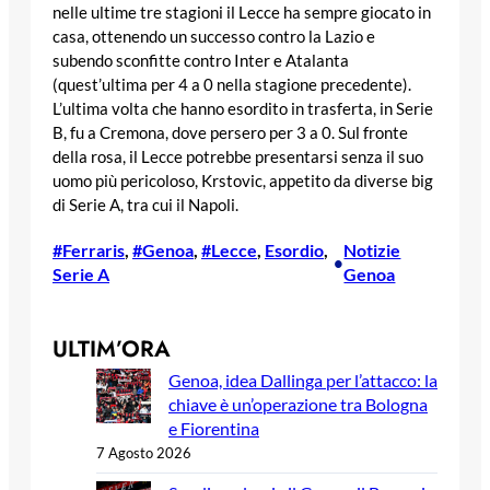
nelle ultime tre stagioni il Lecce ha sempre giocato in
casa, ottenendo un successo contro la Lazio e
subendo sconfitte contro Inter e Atalanta
(quest’ultima per 4 a 0 nella stagione precedente).
L’ultima volta che hanno esordito in trasferta, in Serie
B, fu a Cremona, dove persero per 3 a 0. Sul fronte
della rosa, il Lecce potrebbe presentarsi senza il suo
uomo più pericoloso, Krstovic, appetito da diverse big
di Serie A, tra cui il Napoli.
#Ferraris
, 
#Genoa
, 
#Lecce
, 
Esordio
, 
Notizie
•
Serie A
Genoa
ULTIM’ORA
Genoa, idea Dallinga per l’attacco: la
chiave è un’operazione tra Bologna
e Fiorentina
7 Agosto 2026