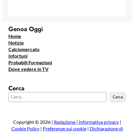
Genoa Oggi
Home
Notizie
Calciomercato
Infortuni
Probabili Formazioni
Dove vedere in TV
Cerca
C
Cerca
e
r
c
a
Copyright © 2026 |
Redazione
|
Informativa privacy
|
Cookie Policy
|
Preferenze sui cookie
|
Dichiarazione di