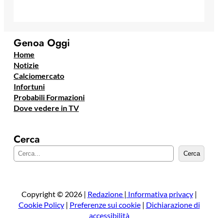
Genoa Oggi
Home
Notizie
Calciomercato
Infortuni
Probabili Formazioni
Dove vedere in TV
Cerca
C
Cerca
e
r
c
a
Copyright © 2026 |
Redazione
|
Informativa privacy
|
Cookie Policy
|
Preferenze sui cookie
|
Dichiarazione di
accessibilità