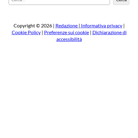
e
r
c
a
Copyright © 2026 |
Redazione
|
Informativa privacy
|
Cookie Policy
|
Preferenze sui cookie
|
Dichiarazione di
accessibilità