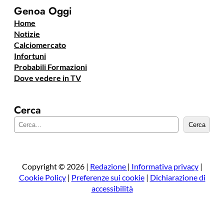
Genoa Oggi
Home
Notizie
Calciomercato
Infortuni
Probabili Formazioni
Dove vedere in TV
Cerca
C
Cerca
e
r
c
a
Copyright © 2026 |
Redazione
|
Informativa privacy
|
Cookie Policy
|
Preferenze sui cookie
|
Dichiarazione di
accessibilità