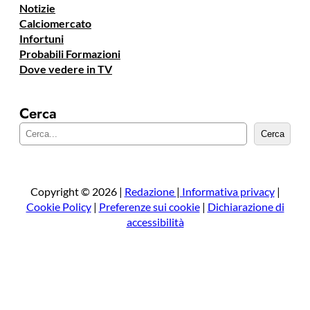
Notizie
Calciomercato
Infortuni
Probabili Formazioni
Dove vedere in TV
Cerca
C
Cerca
e
r
c
a
Copyright © 2026 |
Redazione
|
Informativa privacy
|
Cookie Policy
|
Preferenze sui cookie
|
Dichiarazione di
accessibilità