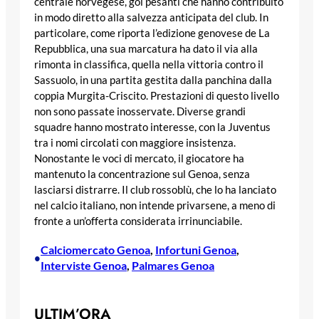
centrale norvegese, gol pesanti che hanno contribuito
in modo diretto alla salvezza anticipata del club. In
particolare, come riporta l’edizione genovese de La
Repubblica, una sua marcatura ha dato il via alla
rimonta in classifica, quella nella vittoria contro il
Sassuolo, in una partita gestita dalla panchina dalla
coppia Murgita-Criscito. Prestazioni di questo livello
non sono passate inosservate. Diverse grandi
squadre hanno mostrato interesse, con la Juventus
tra i nomi circolati con maggiore insistenza.
Nonostante le voci di mercato, il giocatore ha
mantenuto la concentrazione sul Genoa, senza
lasciarsi distrarre. Il club rossoblù, che lo ha lanciato
nel calcio italiano, non intende privarsene, a meno di
fronte a un’offerta considerata irrinunciabile.
Calciomercato Genoa
, 
Infortuni Genoa
, 
•
Interviste Genoa
, 
Palmares Genoa
ULTIM’ORA