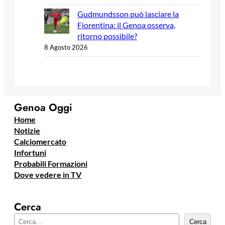
Gudmundsson può lasciare la
Fiorentina: il Genoa osserva,
ritorno possibile?
8 Agosto 2026
Genoa Oggi
Home
Notizie
Calciomercato
Infortuni
Probabili Formazioni
Dove vedere in TV
Cerca
C
Cerca