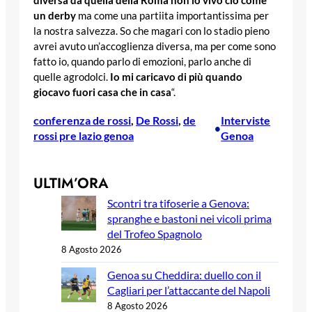
diversa da quella della Roma non lo vivo ciò come
un derby
ma come una partiita importantissima per
la nostra salvezza. So che magari con lo stadio pieno
avrei avuto un’accoglienza diversa, ma per come sono
fatto io, quando parlo di emozioni, parlo anche di
quelle agrodolci.
Io mi caricavo di più quando
giocavo fuori casa che in casa
“.
conferenza de rossi
, 
De Rossi
, 
de
Interviste
•
rossi pre lazio genoa
Genoa
ULTIM’ORA
Scontri tra tifoserie a Genova:
spranghe e bastoni nei vicoli prima
del Trofeo Spagnolo
8 Agosto 2026
Genoa su Cheddira: duello con il
Cagliari per l’attaccante del Napoli
8 Agosto 2026