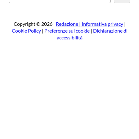
e
r
c
a
Copyright © 2026 |
Redazione
|
Informativa privacy
|
Cookie Policy
|
Preferenze sui cookie
|
Dichiarazione di
accessibilità