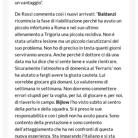
un vantaggio”.
De Rossi commenta così i nuovi arrivati: “
Baldanzi
ricomincia la fase di riabilitazione perché ha avuto un
piccolo infortunio a Roma e nel suo ultimo
allenamento a Trigoria una piccola recidiva. Non è
stata un’altra lesione ma un piccolo riacutizzarsi del
suo problema. Non ho di preciso in testa quanti giorni
serviranno ancora. Anche perché il dottore ci dà una
data ma lui dice che si sente bene e vuole rientrare.
Sicuramente l’atmosfera di domenica al ‘Ferraris’ non
ha aiutato a fargli avere la giusta cautela. Lui
vorrebbe giocare già domani. Lo valuteremo di
settimana in settimana. Non dovremo commettere
errori stupidi per la voglia, per lui, di giocare e, per noi,
di riaverlo in campo.
Bijlow
l’ho visto subito al centro
della porta e della squadra. Si è preso le sue
responsabilità e con i piedi non ha avuto paura. Sono
contento della prestazione e sono contento
dell’atteggiamento che ha nei confronti di questa
nuova esperienza. Sta imparando l’italiano e si sta