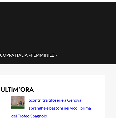
COPPA ITALIA
FEMMINILE
ULTIM’ORA
Scontri tra tifoserie a Genova:
spranghe e bastoni nei vicoli prima
del Trofeo Spagnolo