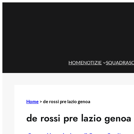
Vai
al
contenuto
HOME
NOTIZIE
SQUADRA
S
Home
>
de rossi pre lazio genoa
de rossi pre lazio genoa