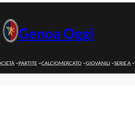
Genoa Oggi
OCIETÀ
PARTITE
CALCIOMERCATO
GIOVANILI
SERIE A