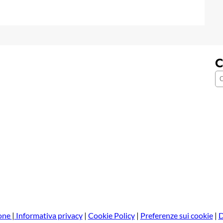
C
C
e
r
c
a
one
|
Informativa privacy
|
Cookie Policy
|
Preferenze sui cookie
|
D