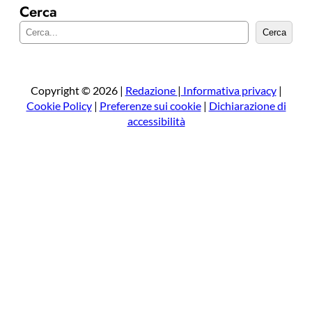
Cerca
C
Cerca
e
r
c
a
Copyright © 2026 |
Redazione
|
Informativa privacy
|
Cookie Policy
|
Preferenze sui cookie
|
Dichiarazione di
accessibilità