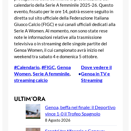
calendario della Serie A femminile 2025-26. Questo
evento, fissato per le ore 14, potrà essere seguito in
diretta sul sito ufficiale della Federazione Italiana
Giuoco Calcio (FIGC) e sui canali ufficiali dedicati alla
Serie A Women. Al momento, non sono state rese
note le informazioni relative alla trasmissione
televisiva o in streaming delle singole partite del
Genoa Women, il cui campionato avrà inizio nel
weekend tra sabato 4 e domenica 5 ottobre.
#Calendario
, 
#FIGC
, 
Genoa
Dove vedere il
Women
, 
Serie A femminile
, 
Genoa in TV e
•
streaming calcio
Streaming
ULTIM’ORA
Genoa, beffa nel finale: il Deportivo
vince 1-0 il Trofeo Spagnolo
8 Agosto 2026
Scontri tra tifoserie a Genova: