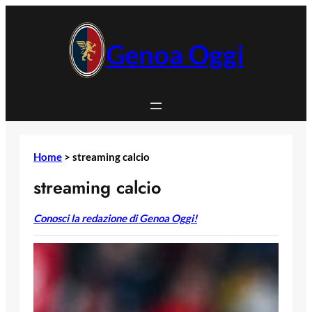
Vai
al
contenuto
Genoa Oggi
Home
>
streaming calcio
streaming calcio
Conosci la redazione di Genoa Oggi!