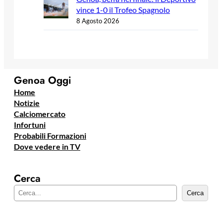
vince 1-0 il Trofeo Spagnolo
8 Agosto 2026
Genoa Oggi
Home
Notizie
Calciomercato
Infortuni
Probabili Formazioni
Dove vedere in TV
Cerca
C
Cerca
e
r