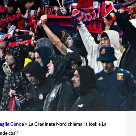
aglia Genoa
>
La Gradinata Nord chiama i tifosi: a La
ande così”