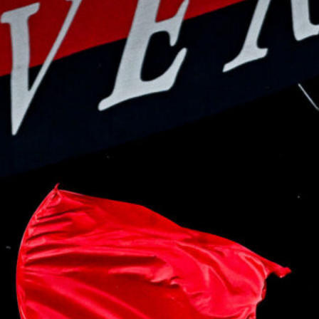
6 Agosto 2026
Contenzioso Genoa-Preziosi, il
Tribunale di Milano dà ragione all’ex
patron
6 Agosto 2026
Marroccu riparte dalla Reggiana: il
ricordo della salvezza con il Genoa
6 Agosto 2026