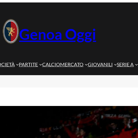
Genoa Oggi
OCIETÀ
PARTITE
CALCIOMERCATO
GIOVANILI
SERIE A