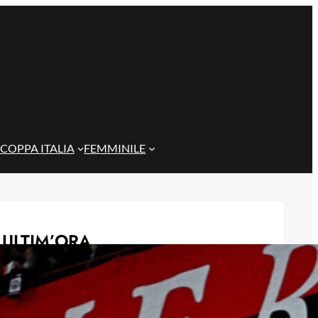
COPPA ITALIA
FEMMINILE
ULTIM’ORA
Genoa, al Ferraris il Deportivo A
Coruña: nuovo nome e ritorno nella
Liga