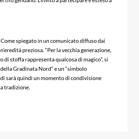
el tifo genoano. L’invito a partecipare è esteso a
o. Come spiegato in un comunicato diffuso dai
n’eredità preziosa. “Per la vecchia generazione,
o di stoffa rappresenta qualcosa di magico”, si
o della Gradinata Nord” e un “simbolo
edì sarà quindi un momento di condivisione
a tradizione.