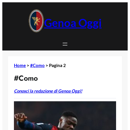
Vai
al
contenuto
Genoa Oggi
Home
>
#Como
>
Pagina 2
#Como
Conosci la redazione di Genoa Oggi!