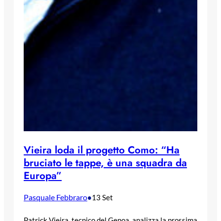
Vieira loda il progetto Como: “Ha
bruciato le tappe, è una squadra da
Europa”
Pasquale Febbraro
•
13 Set
Patrick Vieira, tecnico del Genoa, analizza la prossima