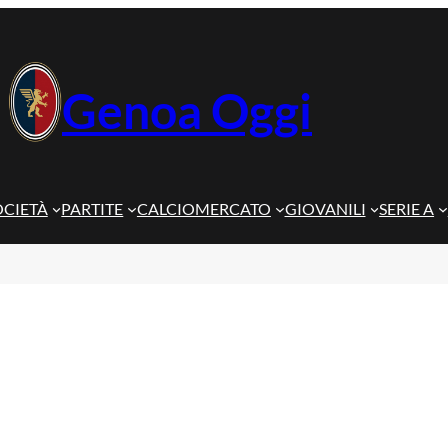
Genoa Oggi
OCIETÀ
PARTITE
CALCIOMERCATO
GIOVANILI
SERIE A