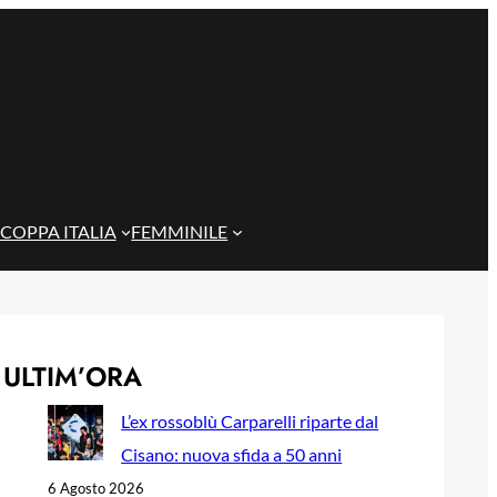
COPPA ITALIA
FEMMINILE
ULTIM’ORA
L’ex rossoblù Carparelli riparte dal
Cisano: nuova sfida a 50 anni
6 Agosto 2026